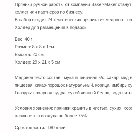
Пряники ручной работы от компании Baker-Maker станут
коллег или партнеров по бизнесу.
В набор входит 24 тематических пряника из медового те
Холдер для размещения в подарок.
Вес: 40 г
Размер: 8 х 8 х 1см
Высота: 20 см
Холдер: 29 х 21 х 5 см
Медовое тесто состав: мука пшеничная в/с, сахар, мёд
пищевая, какао-порошок натуральный, корица, имбирь с
Глазурь: сахарная пудра, сухой яичный белок, вода пит
Условия хранения: пряники хранить в чистых, сухих, хо
влажностью воздуха не более 75%.
Срок годности: 180 дней.