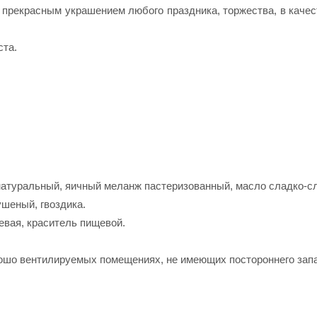
 прекрасным украшением любого праздника, торжества, в каче
ста.
 натуральный, яичный меланж пастеризованный, масло сладко-с
ушеный, гвоздика.
ьевая, краситель пищевой.
рошо вентилируемых помещениях, не имеющих постороннего запа