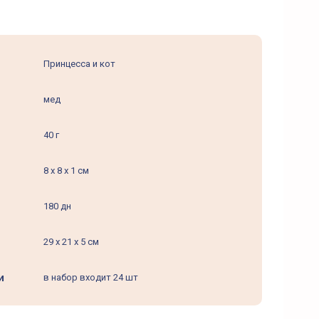
Принцесса и кот
мед
40 г
8 х 8 х 1 см
180 дн
29 х 21 х 5 см
и
в набор входит 24 шт